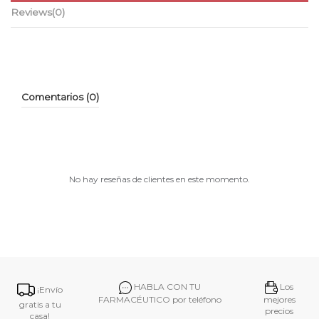
Reviews
(0)
Comentarios (0)
No hay reseñas de clientes en este momento.
HABLA CON TU
Los
¡Envío
FARMACÉUTICO por teléfono
mejores
gratis a tu
precios
casa!