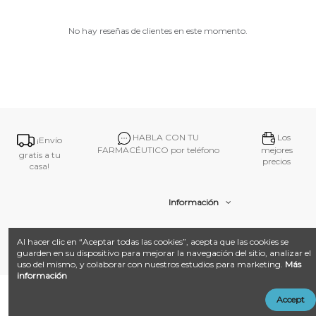
No hay reseñas de clientes en este momento.
HABLA CON TU
Los
¡Envío
FARMACÉUTICO por teléfono
mejores
gratis a tu
precios
casa!
Información
Contacto
Al hacer clic en “Aceptar todas las cookies”, acepta que las cookies se
guarden en su dispositivo para mejorar la navegación del sitio, analizar el
uso del mismo, y colaborar con nuestros estudios para marketing.
Más
información
@ 2026
Farmacia Amat.
Desarrollado con ❤️ por
Añadir al carrito
Accept
LandM + Datacom
Multimedia