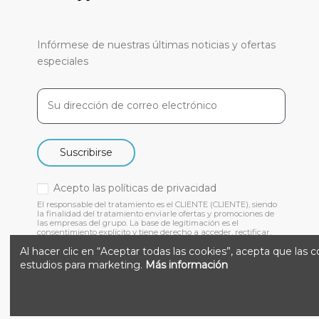
Infórmese de nuestras últimas noticias y ofertas
especiales
Suscribirse
Acepto las
políticas de privacidad
El responsable del tratamiento es el CLIENTE (CLIENTE), siendo
la finalidad del tratamiento enviarle ofertas y promociones de
las empresas del grupo. La base de legitimación es el
consentimiento explícito y tiene derecho a acceder, rectificar,
suprimir y otros derechos, como se indica en nuestra
Al hacer clic en “Aceptar todas las cookies”, acepta que las 
estudios para marketing.
Más información