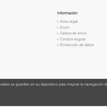
Información
Aviso legal
Envío
Gastos de envío
Compra segura
Protección de datos
cookies se guarden en su dispositivo para mejorar la navegación de
@ 2026
Farmacia Amat. Desarrolla