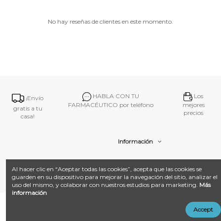
No hay reseñas de clientes en este momento.
HABLA CON TU
Los
¡Envío
FARMACÉUTICO por teléfono
mejores
gratis a tu
precios
casa!
Información
Contacto
Al hacer clic en “Aceptar todas las cookies”, acepta que las cookies se
guarden en su dispositivo para mejorar la navegación del sitio, analizar el
uso del mismo, y colaborar con nuestros estudios para marketing.
Más
información
@ 2026
Farmacia Amat.
Desarrollado con ❤️ por
Añadir al carrito
Accept
LandM + Datacom
Multimedia