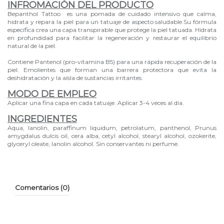
INFROMACIÓN DEL PRODUCTO
Bepanthol Tattoo es una pomada de cuidado intensivo que calma,
hidrata y repara la piel para un tatuaje de aspecto saludable.Su fórmula
específica crea una capa transpirable que protege la piel tatuada. Hidrata
en profundidad para facilitar la regeneración y restaurar el equilibrio
natural de la piel.
Contiene Pantenol (pro-vitamina B5) para una rápida recuperación de la
piel. Emolientes que forman una barrera protectora que evita la
deshidratación y la aísla de sustancias irritantes.
MODO DE EMPLEO
Aplicar una fina capa en cada tatuaje. Aplicar 3-4 veces al día.
INGREDIENTES
Aqua, lanolin, paraffinum liquidum, petrolatum, panthenol, Prunus
amygdalus dulcis oil, cera alba, cetyl alcohol, stearyl alcohol, ozokerite,
glyceryl oleate, lanolin alcohol. Sin conservantes ni perfume.
Comentarios (0)