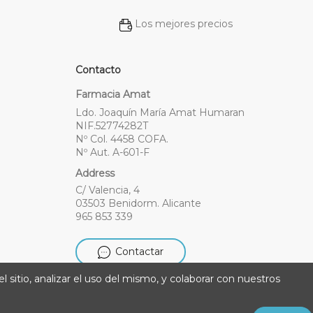
Los mejores precios
Contacto
Farmacia Amat
Ldo. Joaquín María Amat Humaran
NIF.52774282T
Nº Col. 4458 COFA.
Nº Aut. A-601-F
Address
C/ Valencia, 4
03503 Benidorm. Alicante
965 853 339
Contactar
l sitio, analizar el uso del mismo, y colaborar con nuestros