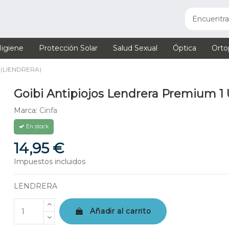
igiene
Protección Solar
Salud Sexual
Óptica
Orto
 (LIENDRERA)
Goibi Antipiojos Lendrera Premium 1 
Marca:
Cinfa
En stock
14,95 €
Impuestos incluidos
LENDRERA
Añadir al carrito