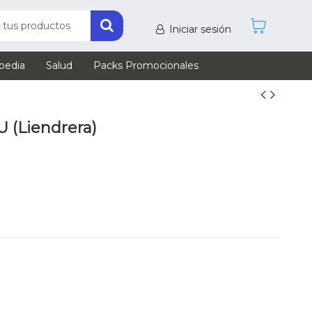
Iniciar sesión
pedia
Salud
Packs Promocionales
U (Liendrera)