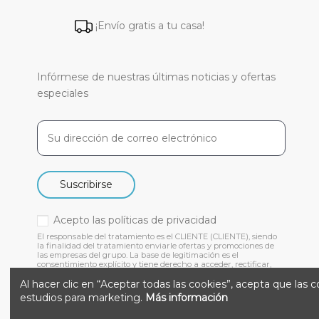
¡Envío gratis a tu casa!
Infórmese de nuestras últimas noticias y ofertas
especiales
Suscribirse
Acepto las
políticas de privacidad
El responsable del tratamiento es el CLIENTE (CLIENTE), siendo
la finalidad del tratamiento enviarle ofertas y promociones de
las empresas del grupo. La base de legitimación es el
consentimiento explícito y tiene derecho a acceder, rectificar,
suprimir y otros derechos, como se indica en nuestra
Al hacer clic en “Aceptar todas las cookies”, acepta que las 
estudios para marketing.
Más información