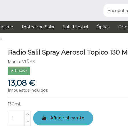
igiene
Protección Solar
Salud Sexual
Óptica
Orto
ML
Radio Salil Spray Aerosol Topico 130 M
Marca:
VIÑAS
En stock
13,08 €
Impuestos incluidos
130mL
Añadir al carrito