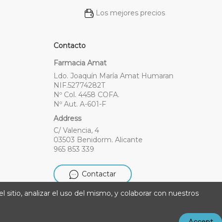
Los mejores precios
Contacto
Farmacia Amat
Ldo. Joaquín María Amat Humaran
NIF.52774282T
Nº Col. 4458 COFA.
Nº Aut. A-601-F
Address
C/ Valencia, 4
03503 Benidorm. Alicante
965 853 339
Contactar
l sitio, analizar el uso del mismo, y colaborar con nuestros