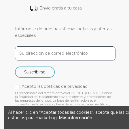
¡Envío gratis a tu casa!
Infórmese de nuestras últimas noticias y ofertas
especiales
Suscribirse
Acepto las
políticas de privacidad
El responsable del tratamiento es el CLIENTE (CLIENTE), siendo
la finalidad del tratamiento enviarle ofertas y promociones de
las empresas del grupo. La base de legitimación es el
consentimiento explícito y tiene derecho a acceder, rectificar,
suprimir y otros derechos, como se indica en nuestra
Al hacer clic en “Aceptar todas las cookies”, acepta que las 
estudios para marketing.
Más información