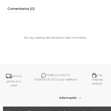
Comentarios (0)
No hay reseñas de clientes en este momento.
HABLA CON TU
Los
¡Envío
FARMACÉUTICO por teléfono
mejores
gratis a tu
precios
casa!
Información
Contacto