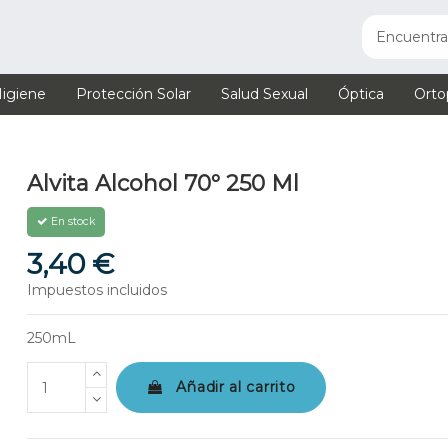
igiene
Protección Solar
Salud Sexual
Óptica
Orto
Alvita Alcohol 70º 250 Ml
En stock
3,40 €
Impuestos incluidos
250mL
Añadir al carrito