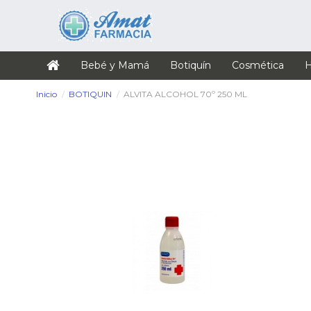
Bebé y Mamá
Botiquín
Cosmética
H
Inicio
BOTIQUIN
ALVITA ALCOHOL 70º 250 ML