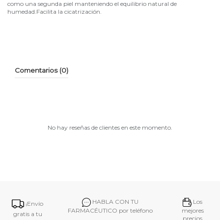
como una segunda piel manteniendo el equilibrio natural de
humedad.Facilita la cicatrización.
Comentarios (0)
No hay reseñas de clientes en este momento.
HABLA CON TU
Los
¡Envío
FARMACÉUTICO por teléfono
mejores
gratis a tu
precios