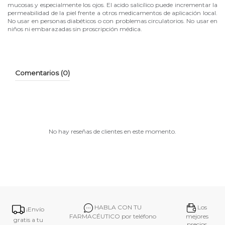
mucosas y especialmente los ojos. El acido salicílico puede incrementar la
permeabilidad de la piel frente a otros medicamentos de aplicación local.
No usar en personas diabéticos o con problemas circulatorios. No usar en
niños ni embarazadas sin proscripción médica.
Comentarios (0)
No hay reseñas de clientes en este momento.
HABLA CON TU
Los
¡Envío
FARMACÉUTICO por teléfono
mejores
gratis a tu
precios