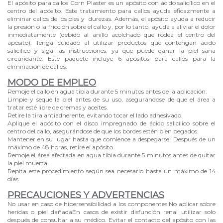
El apósito para callos Corn Plaster es un apósito con ácido salicílico en el
centro del apósito. Este tratamiento para callos ayuda eficazmente a
eliminar callos de los pies y durezas. Además, el apósito ayuda a reducir
la presión o la fricción sobre el callo y, por lo tanto, ayuda a aliviar el dolor
inmediatamente (debido al anillo acolchado que rodea el centro del
apósito). Tenga cuidado al utilizar productos que contengan ácido
salicílico y siga las instrucciones, ya que puede dañar la piel sana
circundante. Este paquete incluye 6 apósitos para callos para la
eliminación de callos.
MODO DE EMPLEO
Remoje el callo en agua tibia durante 5 minutos antes de la aplicación.
Limpie y seque la piel antes de su uso, asegurándose de que el área a
tratar esté libre de cremas y aceites.
Retire la tira antiadherente, evitando tocar el lado adhesivado.
Aplique el apósito con el disco impregnado de ácido salicílico sobre el
centro del callo, asegurándose de que los bordes estén bien pegados.
Mantener en su lugar hasta que comience a despegarse. Después de un
máximo de 48 horas, retire el apósito.
Remoje el área afectada en agua tibia durante 5 minutos antes de quitar
la piel muerta.
Repita este procedimiento según sea necesario hasta un máximo de 14
días.
PRECAUCIONES Y ADVERTENCIAS
No usar en caso de hipersensibilidad a los componentes.No aplicar sobre
heridas o piel dañadaEn casos de existir disfunción renal utilizar solo
después de consultar a su médico. Evitar el contacto del apósito con las