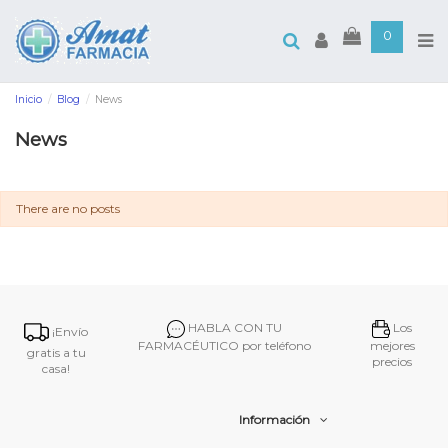
0
Inicio
Blog
News
News
There are no posts
HABLA CON TU
Los
¡Envío
FARMACÉUTICO por teléfono
mejores
gratis a tu
precios
casa!
Información