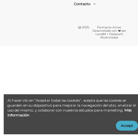
Contacto
@ 2026
Farmacia Amat.
Desarrollado con ❤️ por
LandM + Datacom
Multimedia
Al hacer clic en “Aceptar todas las cookies”, acepta que las cookies se
guarden en su dispositivo para mejorar la navegación del sitio, analizar el
uso del mismo, y colaborar con nuestros estudios para marketing.
Más
información
Accept