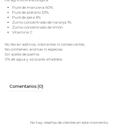
Puré de manzana 60%
Puré de plátano 33%
Puré de pera 6%
Zumo concentrado de naranja 1%
Zumo concentrado de limón
Vitamina C
No llevan aditivos, colorantes ni conservantes.
No contienen aromas ni especias.
Sin aceite de palma.
0% de agua y azúcares añadidos.
Comentarios (0)
No hay reseñas de clientes en este momento.