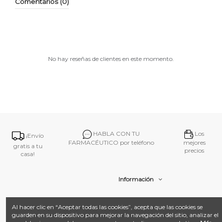
Comentarios (0)
No hay reseñas de clientes en este momento.
HABLA CON TU
Los
¡Envío
FARMACÉUTICO por teléfono
mejores
gratis a tu
precios
casa!
Información
Contacto
Al hacer clic en “Aceptar todas las cookies”, acepta que las cookies se
guarden en su dispositivo para mejorar la navegación del sitio, analizar el