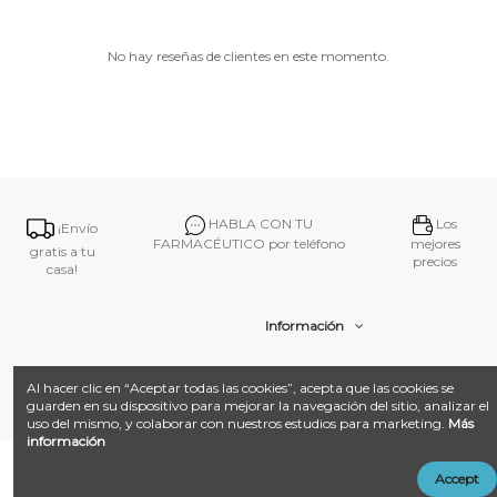
No hay reseñas de clientes en este momento.
HABLA CON TU
Los
¡Envío
FARMACÉUTICO por teléfono
mejores
gratis a tu
precios
casa!
Información
Contacto
Al hacer clic en “Aceptar todas las cookies”, acepta que las cookies se
guarden en su dispositivo para mejorar la navegación del sitio, analizar el
uso del mismo, y colaborar con nuestros estudios para marketing.
Más
información
@ 2026
Farmacia Amat.
Desarrollado con ❤️ por
Añadir al carrito
Accept
LandM + Datacom
Multimedia