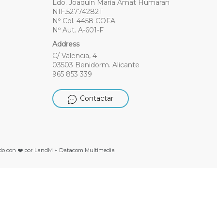
Ldo. Joaquín María Amat Humaran
NIF.52774282T
Nº Col. 4458 COFA.
Nº Aut. A-601-F
Address
C/ Valencia, 4
03503 Benidorm. Alicante
965 853 339
Contactar
do con ❤️ por LandM + Datacom Multimedia