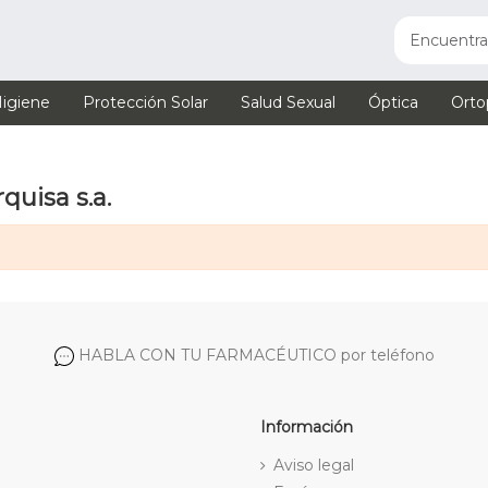
igiene
Protección Solar
Salud Sexual
Óptica
Orto
quisa s.a.
HABLA CON TU FARMACÉUTICO por teléfono
Información
Aviso legal