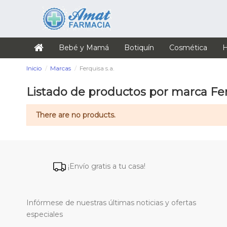
Bebé y Mamá
Botiquín
Cosmética
H
Inicio
Marcas
Ferquisa s.a.
Listado de productos por marca Fer
There are no products.
¡Envío gratis a tu casa!
Infórmese de nuestras últimas noticias y ofertas
especiales