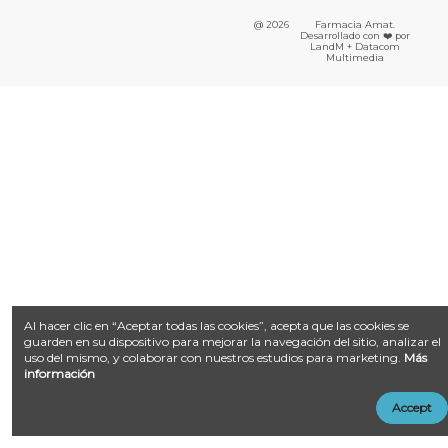
@ 2026
Farmacia Amat.
Desarrollado con ❤️ por
LandM + Datacom
Multimedia
Al hacer clic en “Aceptar todas las cookies”, acepta que las cookies se
guarden en su dispositivo para mejorar la navegación del sitio, analizar el
uso del mismo, y colaborar con nuestros estudios para marketing.
Más
información
Accept