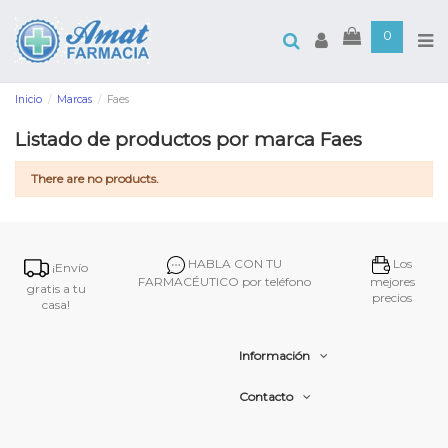
0
Inicio
Marcas
Faes
Listado de productos por marca Faes
There are no products.
HABLA CON TU
Los
¡Envío
FARMACÉUTICO por teléfono
mejores
gratis a tu
precios
casa!
Información
Contacto