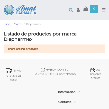
0
Inicio
Marcas
Diepharmex
Listado de productos por marca
Diepharmex
There are no products.
HABLA CON TU
Los
¡Envío
FARMACÉUTICO por teléfono
mejores
gratis a tu
precios
casa!
Información
Contacto