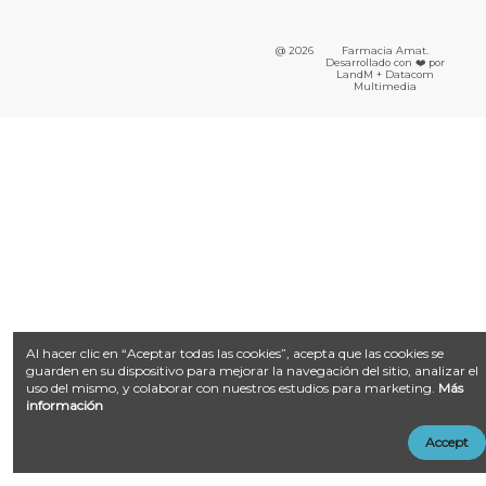
@ 2026
Farmacia Amat.
Desarrollado con ❤️ por
LandM + Datacom
Multimedia
Al hacer clic en “Aceptar todas las cookies”, acepta que las cookies se
guarden en su dispositivo para mejorar la navegación del sitio, analizar el
uso del mismo, y colaborar con nuestros estudios para marketing.
Más
información
Accept