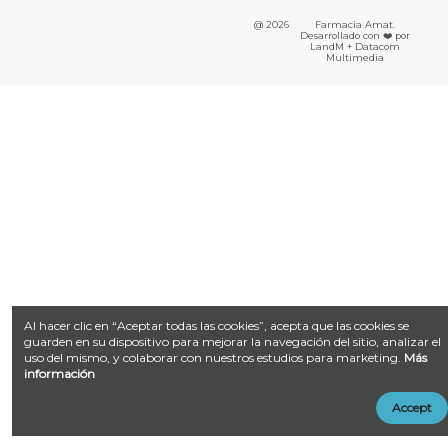
@ 2026
Farmacia Amat.
Desarrollado con ❤️ por
LandM + Datacom
Multimedia
Al hacer clic en “Aceptar todas las cookies”, acepta que las cookies se
guarden en su dispositivo para mejorar la navegación del sitio, analizar el
uso del mismo, y colaborar con nuestros estudios para marketing.
Más
información
Accept