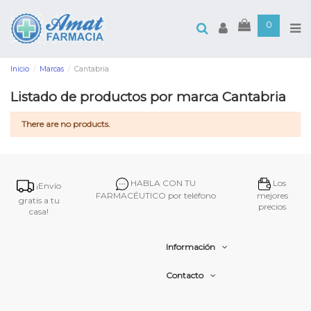
0
Inicio
Marcas
Cantabria
Listado de productos por marca Cantabria
There are no products.
HABLA CON TU
Los
¡Envío
FARMACÉUTICO por teléfono
mejores
gratis a tu
precios
casa!
Información
Contacto