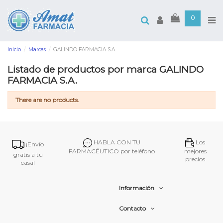
0
Inicio
Marcas
GALINDO FARMACIA S.A.
Listado de productos por marca GALINDO
FARMACIA S.A.
There are no products.
HABLA CON TU
Los
¡Envío
FARMACÉUTICO por teléfono
mejores
gratis a tu
precios
casa!
Información
Contacto