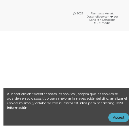
@ 2026
Farmacia Amat.
Desarrollado con ❤️ por
LandM + Datacom
Multimedia
Al hacer clic en “Aceptar todas las cookies”, acepta que las cookies se
guarden en su dispositivo para mejorar la navegación del sitio, analizar el
uso del mismo, y colaborar con nuestros estudios para marketing.
Más
información
Accept