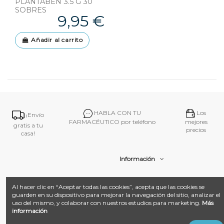
PLANTABEN 3.5 G 30
SOBRES
9,95 €
Añadir al carrito
HABLA CON TU
Los
¡Envío
FARMACÉUTICO por teléfono
mejores
gratis a tu
precios
casa!
Información
Contacto
Al hacer clic en “Aceptar todas las cookies”, acepta que las cookies se
guarden en su dispositivo para mejorar la navegación del sitio, analizar el
uso del mismo, y colaborar con nuestros estudios para marketing.
Más
información
@ 2026
Farmacia Amat.
Desarrollado con ❤️ por