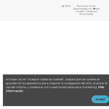
@ 2026
Farmacia Amat.
Desarrollado con ❤️ por
LandM + Datacom
Multimedia
Al hacer clic en “Aceptar todas las cookies”, acepta que las cookies se
guarden en su dispositivo para mejorar la navegación del sitio, analizar el
uso del mismo, y colaborar con nuestros estudios para marketing.
Más
información
Accept