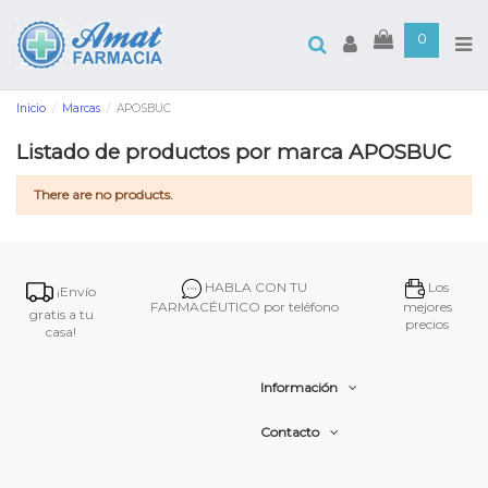
0
Inicio
Marcas
APOSBUC
Listado de productos por marca APOSBUC
There are no products.
HABLA CON TU
Los
¡Envío
FARMACÉUTICO por teléfono
mejores
gratis a tu
precios
casa!
Información
Contacto