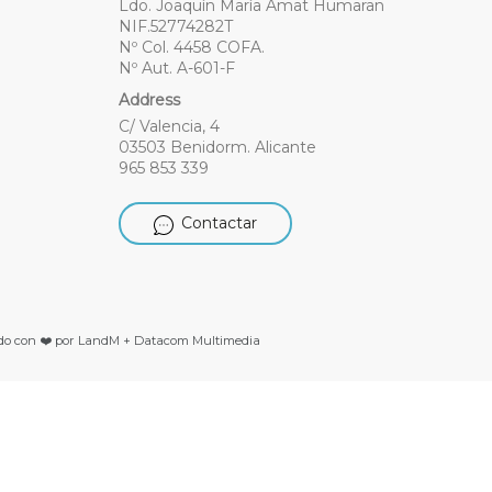
Ldo. Joaquín María Amat Humaran
NIF.52774282T
Nº Col. 4458 COFA.
Nº Aut. A-601-F
Address
C/ Valencia, 4
03503 Benidorm. Alicante
965 853 339
Contactar
do con ❤️ por LandM + Datacom Multimedia