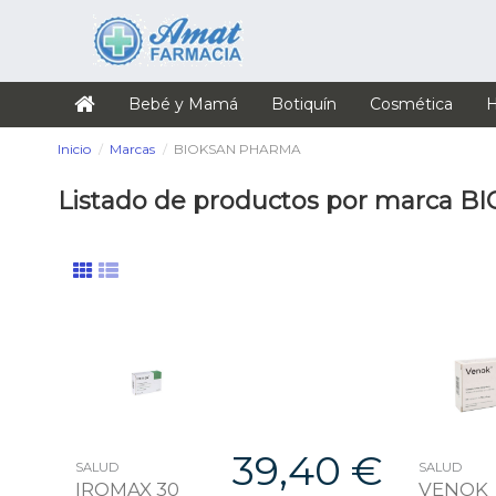
Bebé y Mamá
Botiquín
Cosmética
H
Inicio
Marcas
BIOKSAN PHARMA
Listado de productos por marca
39,40 €
SALUD
SALUD
IROMAX 30
VENOK