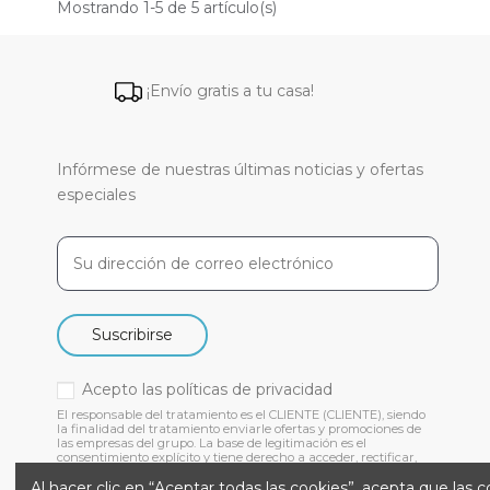
Mostrando 1-5 de 5 artículo(s)
¡Envío gratis a tu casa!
Infórmese de nuestras últimas noticias y ofertas
especiales
Suscribirse
Acepto las
políticas de privacidad
El responsable del tratamiento es el CLIENTE (CLIENTE), siendo
la finalidad del tratamiento enviarle ofertas y promociones de
las empresas del grupo. La base de legitimación es el
consentimiento explícito y tiene derecho a acceder, rectificar,
suprimir y otros derechos, como se indica en nuestra
Al hacer clic en “Aceptar todas las cookies”, acepta que las 