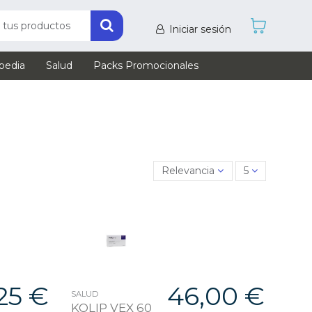
Iniciar sesión
pedia
Salud
Packs Promocionales
Relevancia
5
25 €
46,00 €
SALUD
KOLIP VEX 60