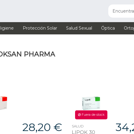
igiene
Protección Solar
Salud Sexual
Óptica
Orto
 BIOKSAN PHARMA
Fuera de stock
28,20 €
34,
SALUD
LIPOK 30