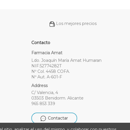
Los mejores precios
Contacto
Farmacia Amat
Ldo. Joaquín María Amat Humaran
NIF.52774282T
Nº Col. 4458 COFA.
Nº Aut. A-601-F
Address
C/ Valencia, 4
03503 Benidorm. Alicante
965 853 339
Contactar
l sitio, analizar el uso del mismo, y colaborar con nuestros