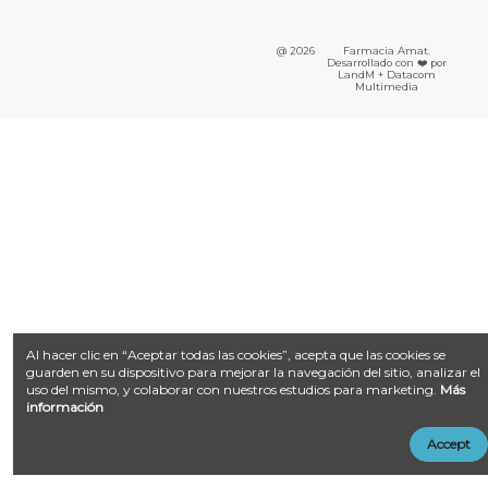
@ 2026
Farmacia Amat.
Desarrollado con ❤️ por
LandM + Datacom
Multimedia
Al hacer clic en “Aceptar todas las cookies”, acepta que las cookies se
guarden en su dispositivo para mejorar la navegación del sitio, analizar el
uso del mismo, y colaborar con nuestros estudios para marketing.
Más
información
Accept