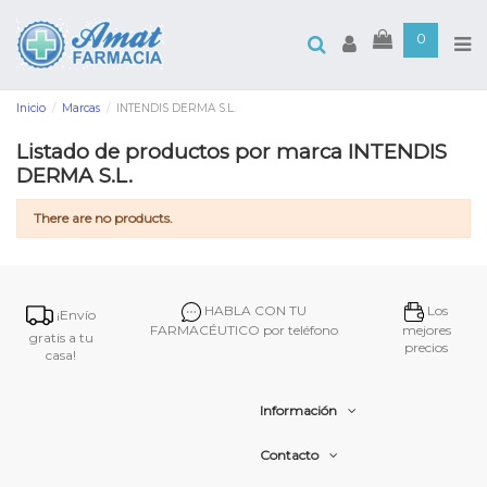
0
Inicio
Marcas
INTENDIS DERMA S.L.
Listado de productos por marca INTENDIS
DERMA S.L.
There are no products.
HABLA CON TU
Los
¡Envío
FARMACÉUTICO por teléfono
mejores
gratis a tu
precios
casa!
Información
Contacto