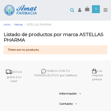
0
Inicio
Marcas
ASTELLAS PHARMA
Listado de productos por marca ASTELLAS
PHARMA
There are no products.
HABLA CON TU
Los
¡Envío
FARMACÉUTICO por teléfono
mejores
gratis a tu
precios
casa!
Información
Contacto