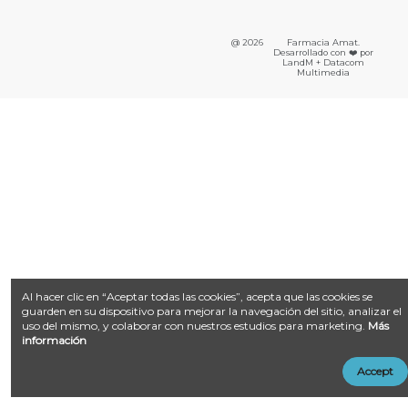
@ 2026
Farmacia Amat.
Desarrollado con ❤️ por
LandM + Datacom
Multimedia
Al hacer clic en “Aceptar todas las cookies”, acepta que las cookies se
guarden en su dispositivo para mejorar la navegación del sitio, analizar el
uso del mismo, y colaborar con nuestros estudios para marketing.
Más
información
Accept