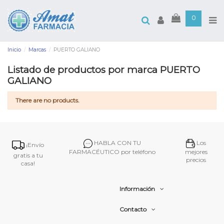
0
Inicio
Marcas
PUERTO GALIANO
Listado de productos por marca PUERTO
GALIANO
There are no products.
HABLA CON TU
Los
¡Envío
FARMACÉUTICO por teléfono
mejores
gratis a tu
precios
casa!
Información
Contacto