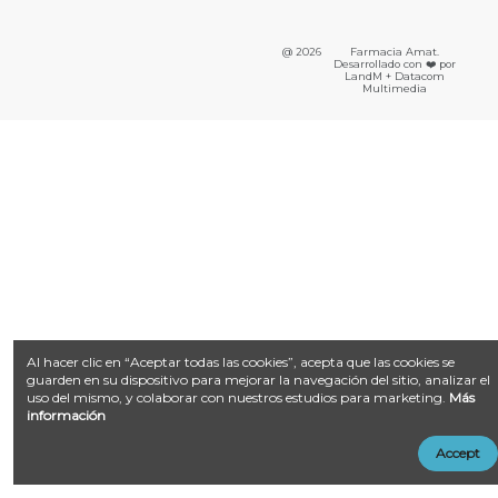
@ 2026
Farmacia Amat.
Desarrollado con ❤️ por
LandM + Datacom
Multimedia
Al hacer clic en “Aceptar todas las cookies”, acepta que las cookies se
guarden en su dispositivo para mejorar la navegación del sitio, analizar el
uso del mismo, y colaborar con nuestros estudios para marketing.
Más
información
Accept