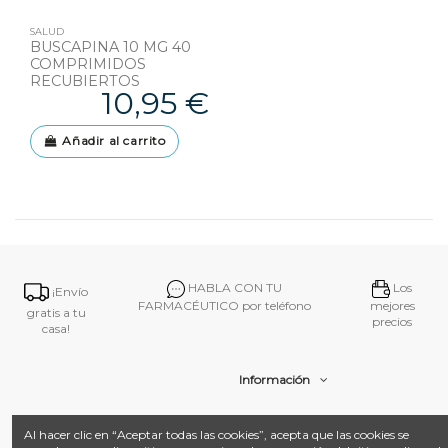
SALUD
BUSCAPINA 10 MG 40
COMPRIMIDOS
RECUBIERTOS
10,95 €
Añadir al carrito
HABLA CON TU
Los
¡Envío
FARMACÉUTICO por teléfono
mejores
gratis a tu
precios
casa!
Información
Contacto
Al hacer clic en “Aceptar todas las cookies”, acepta que las cookies se